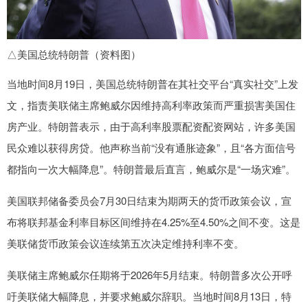
△美国总统特朗普（资料图）
当地时间8月19日，美国总统特朗普在其社交平台“真实社交”上发
文，指责美联储主席鲍威尔因维持高利率政策而严重损害美国住
房产业。特朗普表示，由于高利率股票配资配资网站，许多美国
民众难以获得房贷。他声称当前“没有通胀迹象”，且“各方面信号
都指向一次大幅降息”。特朗普最后直言，鲍威尔是“一场灾难”。
美国联邦储备委员会7月30日结束为期两天的货币政策会议，宣
布将联邦基金利率目标区间维持在4.25%至4.50%之间不变。这是
美联储货币政策会议连续第五次决定维持利率不变。
美联储主席鲍威尔任期将于2026年5月结束。特朗普多次公开呼
吁美联储大幅降息，并要求鲍威尔辞职。当地时间8月13日，特