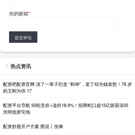
你的邮箱
*
提交评论
热点资讯
配资吧配资官网 演了一辈子巨贪 “和珅”，老了却为钱发愁！78 岁
的王刚为供 17
配资平台导航 50轮竞价+溢价18.9%！招商蛇口超15亿斩获深圳
光明低密宅地
配资炒股开户方案 图说丨伎俩